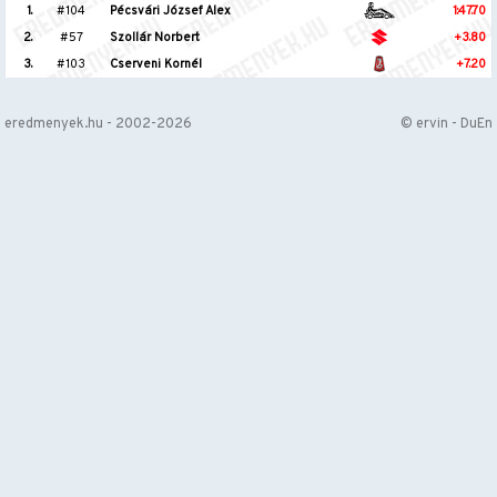
1.
#104
Pécsvári József Alex
1:47.70
2.
#57
Szollár Norbert
+3.80
3.
#103
Cserveni Kornél
+7.20
eredmenyek.hu - 2002-2026
© ervin - DuEn