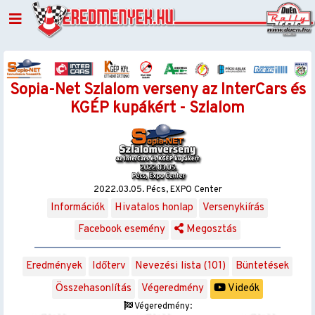
Sopia-Net Szlalom verseny az InterCars és
KGÉP kupákért - Szlalom
2022.03.05. Pécs, EXPO Center
Információk
Hivatalos honlap
Versenykiírás
Facebook esemény
Megosztás
Eredmények
Időterv
Nevezési lista (101)
Büntetések
Összehasonlítás
Végeredmény
Videók
Végeredmény: