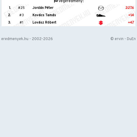
Végeredmény:
1.
#25
Jordán Péter
2:27.6
2.
#3
Kovács Tamás
+1.4
3.
#1
Lovász Róbert
+4.7
eredmenyek.hu - 2002-2026
© ervin - DuEn