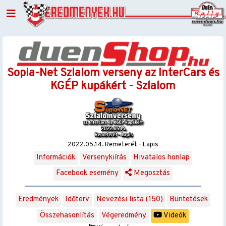
Sopia-Net Szlalom verseny az InterCars és
KGÉP kupákért - Szlalom
2022.05.14. Remeterét - Lapis
Információk
Versenykiírás
Hivatalos honlap
Facebook esemény
Megosztás
Eredmények
Időterv
Nevezési lista (150)
Büntetések
Összehasonlítás
Végeredmény
Videók