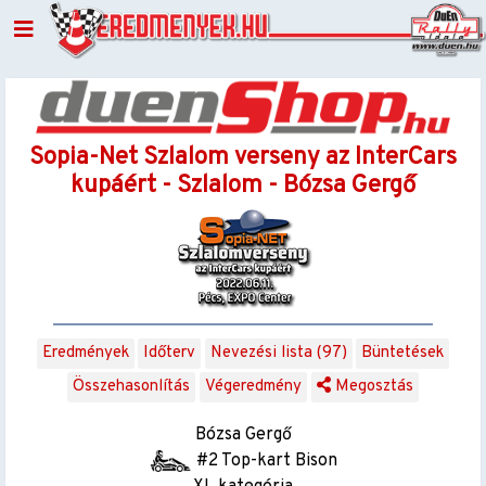
Sopia-Net Szlalom verseny az InterCars
kupáért - Szlalom - Bózsa Gergő
Eredmények
Időterv
Nevezési lista (97)
Büntetések
Összehasonlítás
Végeredmény
Megosztás
Bózsa Gergő
#2 Top-kart Bison