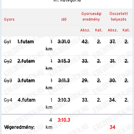
XI. kategória
Gyorsasági
Összetett
Gyors
idő
eredmény
helyezés
Absz.
Kat.
Absz.
Kat.
Gy1
1.futam
1
3:31.0
42.
2.
37.
2.
km
Gy2
2.futam
1
3:15.3
33.
2.
31.
2.
km
Gy3
3.futam
1
3:11.3
29.
2.
30.
2.
km
Gy4
4.futam
1
3:10.3
33.
2.
34.
2.
km
4
3:10.3
Végeredmény:
km
34