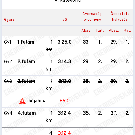
X. kategória
Gyorsasági
Összetett
Gyors
idő
eredmény
helyezés
Absz.
Kat.
Absz.
Kat.
Gy1
1.futam
1
3:25.0
33.
1.
29.
1.
km
Gy2
2.futam
1
3:14.3
29.
2.
29.
2.
km
Gy3
3.futam
1
3:13.0
35.
2.
39.
2.
km
bójahiba
+5.0
Gy4
4.futam
1
3:12.4
35.
2.
37.
2.
km
4
3:12.4