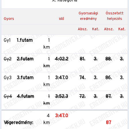
X. kategória
Gyorsasági
Összetett
Gyors
idő
eredmény
helyezés
Absz.
Kat.
Absz.
Kat.
Gy1
1.futam
1
km
Gy2
2.futam
1
4:02.2
81.
3.
88.
3.
km
Gy3
3.futam
1
3:47.0
74.
3.
86.
3.
km
Gy4
4.futam
1
3:52.3
72.
3.
87.
3.
km
4
3:47.0
Végeredmény:
km
87