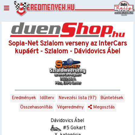
Sopia-Net Szlalom verseny az InterCars
kupáért - Szlalom - Dávidovics Ábel
Eredmények
Időterv
Nevezési lista (97)
Büntetések
Összehasonlítás
Végeredmény
Megosztás
Dávidovics Ábel
#5 Gokart