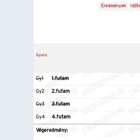
Eredmények
Időt
Gyors
Gy1
1.futam
Gy2
2.futam
Gy3
3.futam
Gy4
4.futam
Végeredmény: