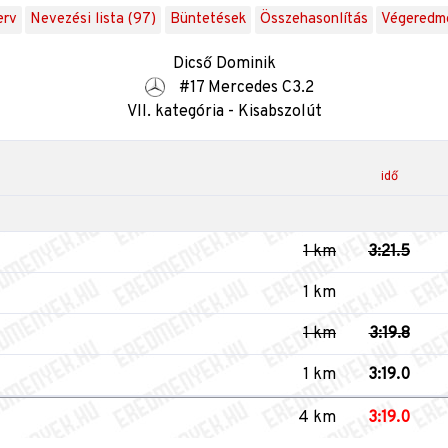
erv
Nevezési lista (97)
Büntetések
Összehasonlítás
Végeredm
Dicső Dominik
#17 Mercedes C3.2
VII. kategória - Kisabszolút
idő
1 km
3:21.5
1 km
1 km
3:19.8
1 km
3:19.0
4 km
3:19.0