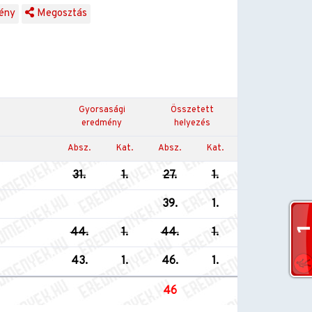
ény
Megosztás
Gyorsasági
Összetett
eredmény
helyezés
Absz.
Kat.
Absz.
Kat.
31.
1.
27.
1.
39.
1.
44.
1.
44.
1.
43.
1.
46.
1.
46