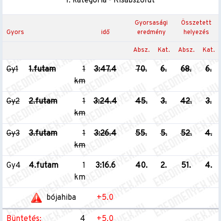
I. kategória - Kisabszolút
Gyorsasági
Összetett
Gyors
idő
eredmény
helyezés
Absz.
Kat.
Absz.
Kat.
Gy1
1.futam
1
3:47.4
70.
6.
68.
6.
km
Gy2
2.futam
1
3:24.4
45.
3.
42.
3.
km
Gy3
3.futam
1
3:26.4
55.
5.
52.
4.
km
Gy4
4.futam
1
3:16.6
40.
2.
51.
4.
km
bójahiba
+5.0
Büntetés:
4
+5.0