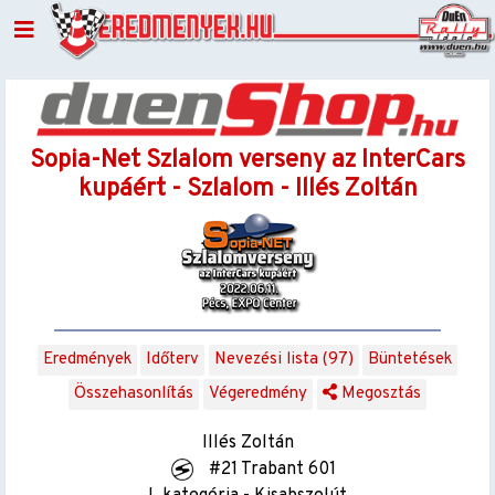
Sopia-Net Szlalom verseny az InterCars
kupáért - Szlalom - Illés Zoltán
Eredmények
Időterv
Nevezési lista (97)
Büntetések
Összehasonlítás
Végeredmény
Megosztás
Illés Zoltán
#21 Trabant 601