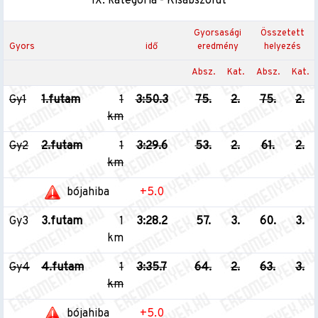
IX. kategória - Kisabszolút
Gyorsasági
Összetett
Gyors
idő
eredmény
helyezés
Absz.
Kat.
Absz.
Kat.
Gy1
1.futam
1
3:50.3
75.
2.
75.
2.
km
Gy2
2.futam
1
3:29.6
53.
2.
61.
2.
km
bójahiba
+5.0
Gy3
3.futam
1
3:28.2
57.
3.
60.
3.
km
Gy4
4.futam
1
3:35.7
64.
2.
63.
3.
km
bójahiba
+5.0