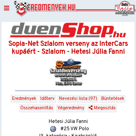
Sopia-Net Szlalom verseny az InterCars
kupáért - Szlalom - Hetesi Júlia Fanni
Eredmények
Időterv
Nevezési lista (97)
Büntetések
Összehasonlítás
Végeredmény
Megosztás
Hetesi Júlia Fanni
#25 VW Polo