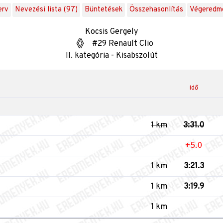
erv
Nevezési lista (97)
Büntetések
Összehasonlítás
Végeredm
Kocsis Gergely
#29 Renault Clio
II. kategória - Kisabszolút
idő
1 km
3:31.0
+5.0
1 km
3:21.3
1 km
3:19.9
1 km