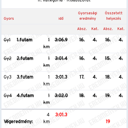
II. kategória - Kisabszolút
Gyorsasági
Összetett
Gyors
idő
eredmény
helyezés
Absz.
Kat.
Absz.
Kat.
Gy1
1.futam
1
3:06.9
16.
4.
16.
4.
km
Gy2
2.futam
1
3:01.4
16.
4.
15.
4.
km
Gy3
3.futam
1
3:01.3
17.
4.
18.
4.
km
Gy4
4.futam
1
3:02.0
18.
4.
19.
4.
km
4
3:01.3
Végeredmény:
km
19