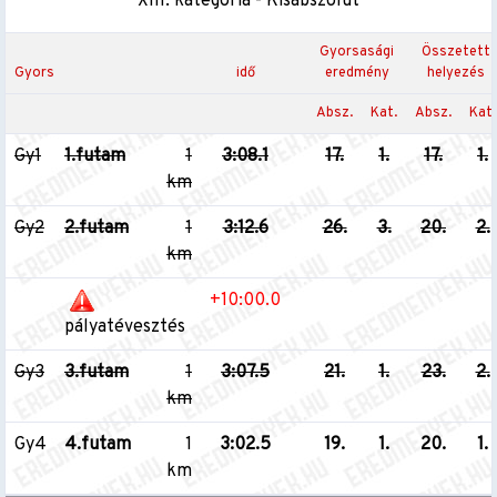
XIII. kategória - Kisabszolút
Gyorsasági
Összetett
Gyors
idő
eredmény
helyezés
Absz.
Kat.
Absz.
Kat.
Gy1
1.futam
1
3:08.1
17.
1.
17.
1.
km
Gy2
2.futam
1
3:12.6
26.
3.
20.
2.
km
+10:00.0
pályatévesztés
Gy3
3.futam
1
3:07.5
21.
1.
23.
2.
km
Gy4
4.futam
1
3:02.5
19.
1.
20.
1.
km