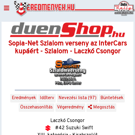
Sopia-Net Szlalom verseny az InterCars
kupáért - Szlalom - Laczkó Csongor
Eredmények
Időterv
Nevezési lista (97)
Büntetések
Összehasonlítás
Végeredmény
Megosztás
Laczkó Csongor
#42 Suzuki Swift