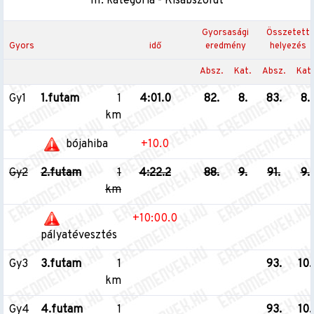
III. kategória - Kisabszolút
Gyorsasági
Összetett
Gyors
idő
eredmény
helyezés
Absz.
Kat.
Absz.
Kat.
Gy1
1.futam
1
4:01.0
82.
8.
83.
8.
km
bójahiba
+10.0
Gy2
2.futam
1
4:22.2
88.
9.
91.
9.
km
+10:00.0
pályatévesztés
Gy3
3.futam
1
93.
10.
km
Gy4
4.futam
1
93.
10.