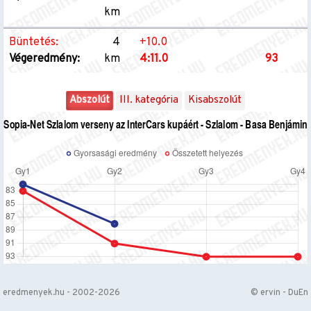
km
Büntetés:
4
+10.0
Végeredmény:
km
4:11.0
93
Abszolút
III. kategória
Kisabszolút
eredmenyek.hu - 2002-2026
© ervin - DuEn