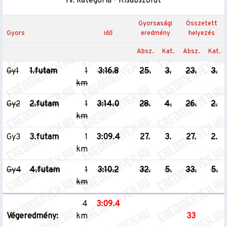
IV. kategória - Kisabszolút
Gyorsasági
Összetett
Gyors
idő
eredmény
helyezés
Absz.
Kat.
Absz.
Kat.
Gy1
1.futam
1
3:16.8
25.
3.
23.
3.
km
Gy2
2.futam
1
3:14.0
28.
4.
26.
2.
km
Gy3
3.futam
1
3:09.4
27.
3.
27.
2.
km
Gy4
4.futam
1
3:10.2
32.
5.
33.
5.
km
4
3:09.4
Végeredmény:
km
33