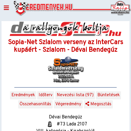
Sopia-Net Szlalom verseny az InterCars
kupáért - Szlalom - Dévai Bendegúz
Eredmények
Időterv
Nevezési lista (97)
Büntetések
Összehasonlítás
Végeredmény
Megosztás
Dévai Bendegúz
#73 Lada 2107