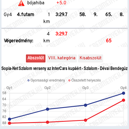
bójahiba
+5.0
Gy4
4.futam
1
3:29.7
58.
9.
65.
8.
km
4
3:29.7
Végeredmény:
km
65
Abszolút
VIII. kategória
Kisabszolút