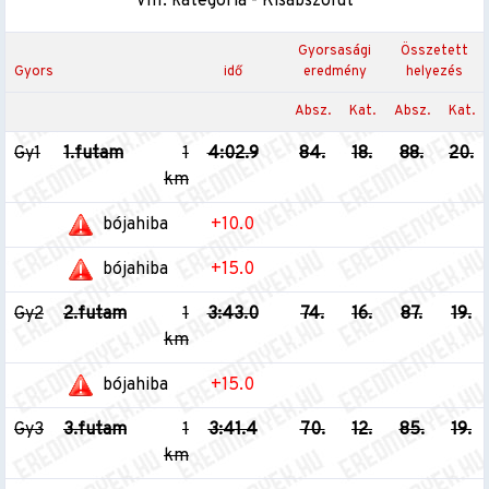
VIII. kategória - Kisabszolút
Gyorsasági
Összetett
Gyors
idő
eredmény
helyezés
Absz.
Kat.
Absz.
Kat.
Gy1
1.futam
1
4:02.9
84.
18.
88.
20.
km
bójahiba
+10.0
bójahiba
+15.0
Gy2
2.futam
1
3:43.0
74.
16.
87.
19.
km
bójahiba
+15.0
Gy3
3.futam
1
3:41.4
70.
12.
85.
19.
km