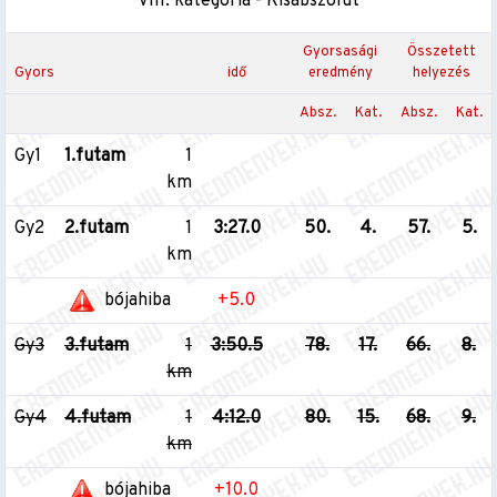
VIII. kategória - Kisabszolút
Gyorsasági
Összetett
Gyors
idő
eredmény
helyezés
Absz.
Kat.
Absz.
Kat.
Gy1
1.futam
1
km
Gy2
2.futam
1
3:27.0
50.
4.
57.
5.
km
bójahiba
+5.0
Gy3
3.futam
1
3:50.5
78.
17.
66.
8.
km
Gy4
4.futam
1
4:12.0
80.
15.
68.
9.
km
bójahiba
+10.0