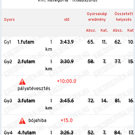
VIII. kategória - Kisabszolút
Gyorsasági
Összetett
Gyors
idő
eredmény
helyezés
Absz.
Kat.
Absz.
Kat.
Gy1
1.futam
1
3:43.9
65.
11.
62.
10.
km
Gy2
2.futam
1
3:30.9
58.
7.
77.
15.
km
+10:00.0
pályatévesztés
Gy3
3.futam
1
3:45.6
72.
14.
81.
16.
km
bójahiba
+15.0
Gy4
4.futam
1
3:26.3
52.
7.
84.
17.