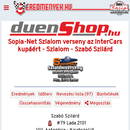
Sopia-Net Szlalom verseny az InterCars
kupáért - Szlalom - Szabó Szilárd
Eredmények
Időterv
Nevezési lista (97)
Büntetések
Összehasonlítás
Végeredmény
Megosztás
Szabó Szilárd
#79 Lada 2101