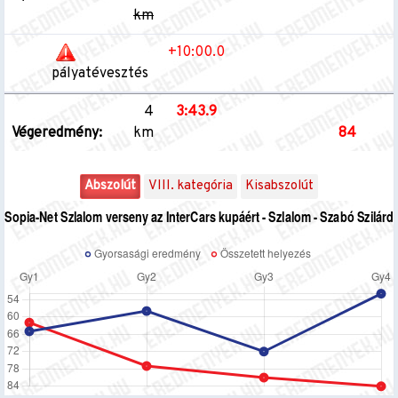
km
+10:00.0
pályatévesztés
4
3:43.9
Végeredmény:
km
84
Abszolút
VIII. kategória
Kisabszolút