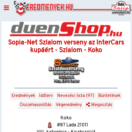
Sopia-Net Szlalom verseny az InterCars
kupáért - Szlalom - Koko
Eredmények
Időterv
Nevezési lista (97)
Büntetések
Összehasonlítás
Végeredmény
Megosztás
Koko
#87 Lada 21011