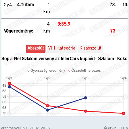
Gy4
4.futam
1
73.
13.
km
4
3:35.9
Végeredmény:
km
73
Abszolút
VIII. kategória
Kisabszolút
eredmenyek.hu - 2002-2026
© ervin - DuEn