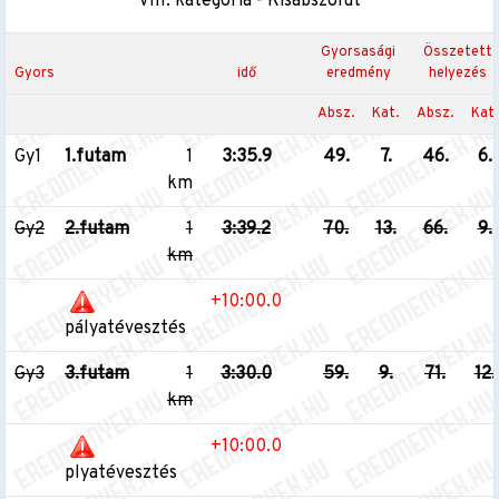
VIII. kategória - Kisabszolút
Gyorsasági
Összetett
Gyors
idő
eredmény
helyezés
Absz.
Kat.
Absz.
Kat.
Gy1
1.futam
1
3:35.9
49.
7.
46.
6.
km
Gy2
2.futam
1
3:39.2
70.
13.
66.
9.
km
+10:00.0
pályatévesztés
Gy3
3.futam
1
3:30.0
59.
9.
71.
12.
km
+10:00.0
plyatévesztés