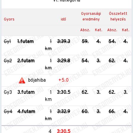
VI. kategória
Gyorsasági
Összetett
Gyors
idő
eredmény
helyezés
Absz.
Kat.
Absz.
Kat.
Gy1
1.futam
1
3:39.3
59.
4.
54.
4.
km
Gy2
2.futam
1
3:29.8
54.
3.
62.
4.
km
bójahiba
+5.0
Gy3
3.futam
1
3:30.5
62.
3.
62.
3.
km
Gy4
4.futam
1
3:32.9
60.
3.
66.
4.
km
4
3:30.5