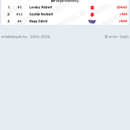
Végeredmény:
1.
#5
Lovász Róbert
2:04.60
2.
#62
Szollár Norbert
+7.49
3.
#4
Nagy Dávid
+8.94
eredmenyek.hu - 2002-2026
© ervin - DuEn