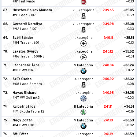
#81 Fiat Punto
+0.13
67.
Hrisztov-Balkov Mariann
VIII. kategória
2:39.65
+35.05
#91 Lada 2107
+0.59
68.
Gerhardt Dorottya
VIII. kategória
2:39.98
+35.38
#92 Lada 2107
+0.33
69.
Széll Sándor
I. kategória
2:40.11
+35.51
#84 Trabant 601
+0.13
70.
Lakatos György
I. kategória
2:40.12
+35.52
#86 Trabant 600RS
+0.01
71.
Jánosdeák Ákos
V. kategória
2:40.84
+36.24
#10 BMW e36
+0.72
72.
Szűk Csaba
IX. kategória
2:40.92
+36.32
#68 Lada Samara
+0.08
73.
Havas Richard
III. kategória
2:40.95
+36.35
#47 VW Golf mk3
+0.03
74.
Kulcsár János
II. kategória
2:41.11
+36.51
#74 Skoda Fabia 1.2
+0.16
75.
Nagy Zoltán
V. kategória
2:41.13
+36.53
#14 BMW E30
+0.02
76.
Fóti Péter
III. kategória
2:41.19
+36.59