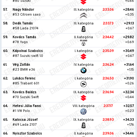
#80 Suzuki
+0.66
57.
Nagy Nándor
III. kategória
2:33.06
+28.46
#53 Citroen saxo
+0.35
58.
Deák Tamás
III. kategória
2:33.73
+29.13
#58 Lada 21074
+0.67
59.
Kovács Tamás
II. kategória
2:34.42
+29.82
#78 Yugo
+0.69
60.
Kápolnai Szabolcs
I. kategória
2:35.09
+30.49
#87 Suzuki swift 1.0
+0.67
61.
Vég Zoltán
IV. kategória
2:36.24
+31.64
#23 BMW e36
+1.15
62.
Lukács Ferenc
I. kategória
2:36.50
+31.90
#85 Trabant 601
+0.26
63.
Kovács Balázs
IX. kategória
2:36.94
+32.34
#70 Suzuki Swift
+0.44
64.
Hetesi Júlia Fanni
VIII. kategória
2:37.17
+32.57
#1 VW Polo
+0.23
65.
Kalocsa József
IX. kategória
2:38.93
+34.33
#69 Lada 2107
+1.76
66.
Nyisztor Szabolcs
II. kategória
2:39.06
+34.46