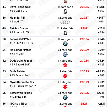
#27 Lada 2101
+0.28
47.
Dévai Bendegúz
III. kategória
2:28.36
+23.76
#56 Lada 2107
+0.63
48.
Hajmási Pál
V. kategória
2:29.37
+24.77
#9 Audi TT
+1.01
49.
Takács Csaba
VII. kategória
2:29.71
+25.11
#29 Lada 2105
+0.34
50.
Farkas-Volf Péter
III. kategória
2:30.06
+25.46
#57 BMW E36 316i
+0.35
51.
Haissinger Péter
V. kategória
2:30.59
+25.99
#7 VW Golf
+0.53
52.
Dudás-Vig József
I. kategória
2:30.84
+26.24
#89 Suzuki Swift
+0.25
53.
Őrlős Balázs
II. kategória
2:30.93
+26.33
#79 Suzuki Swift
+0.09
54.
Nyári Barna Balázs
I. kategória
2:30.99
+26.39
#90 Suzuki Wagon R
+0.06
55.
Temesvári Miklós
V. kategória
2:32.05
+27.45
#12 BMW E46
+1.06
56.
Ifj.Orsós Tibor
II. kategória
2:32.71
+28.11