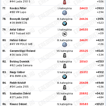
#44 Lada 2101 S
+0.06
77.
Kovács Péter
I. kategória
2:44.13
+39.53
#88 VW Lupo
+2.94
78.
Bosnyák Gergő
III. kategória
2:44.36
+39.76
#38 BMW E36
+0.23
79.
Antal Gábor
I. kategória
2:45.55
+40.95
#83 Trabant 601
+1.19
80.
Hetesi Gábor
III. kategória
2:46.91
+42.31
#49 VW POLO 1,4B
+1.36
81.
Garamvölgyi Roland
VII. kategória
2:50.25
+45.65
#36 lada 2105
+3.34
82.
Boldog Dominik
II. kategória
2:51.63
+47.03
#82 Lada Samara
+1.38
83.
Nagy Gábor
V. kategória
2:53.72
+49.12
#16 BMW e36
+2.09
84.
Pintér Kristóf
III. kategória
2:54.08
+49.48
#54 Lada 2105
+0.36
85.
Szabados Dávid
VII. kategória
2:58.92
+54.32
#37 Lada 2105
+4.84
86.
Klausz Dániel
IV. kategória
3:05.83
+1:01.23