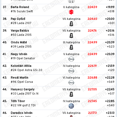
37.
Barta Roland
II. kategória
2:24.59
+19.99
#76 Suzuki Swift
+0.18
38.
Pap Győző
VII. kategória
2:24.60
+20.00
#28 Lada 2107
+0.01
39.
Varga Balázs
VII. kategória
2:24.76
+20.16
#50 Lada 2105
+0.16
40.
Orsós Máté
III. kategória
2:24.99
+20.39
#39 Lada 2105
+0.23
41.
Nagy István
V. kategória
2:24.99
+20.39
#19 Opel Senator
42.
Kolontári Attila
IV. kategória
2:26.19
+21.59
#24 Opel Astra GSi 2.0
+1.20
43.
Resál Martin
VI. kategória
2:26.88
+22.28
#96 Opel Corsa
+0.69
44.
Hanyecz Gergely
VII. kategória
2:27.05
+22.45
#33 Lada 2107 Gr. N
+0.17
45.
Tóth Tibor
IV. kategória
2:27.45
+22.85
#22 VW golf 2 TDI
+0.40
46.
Daradics István
VII. kategória
2:27.73
+23.13