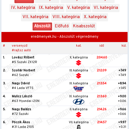
IV. kategória
IX. kategória
V. kategória
VI. kategória
VII. kategória
VIII. kategória
X. kategória
Abszolút
Előfutó
Kisabszolút
eredmenyek.hu - Abszolút végeredmeny
#
versenyző
kat.
idő
kül.
#rajt.sz autó
1.
Lovász Róbert
X. kategória
2:04.60
#5 Suzuki ZX12R
2.
Szollár Norbert
III. kategória
2:12.09
+7.49
#62 Suzuki
+7.49
3.
Nagy Dávid
III. kategória
2:13.54
+8.94
#4 Lada VFTS
+1.45
4.
Mulicz László
IX. kategória
2:13.60
+9.00
#63 Hyundai i20N
+0.06
5.
Nagy Balázs
II. kategória
2:14.26
+9.66
#72 Suzuki
+0.66
6.
Póczik Ákos
VII. kategória
2:14.57
+9.97
#31 Lada 2105
+0.31