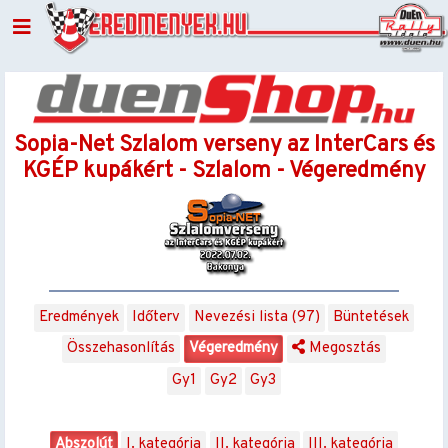
Sopia-Net Szlalom verseny az InterCars és
KGÉP kupákért - Szlalom - Végeredmény
Eredmények
Időterv
Nevezési lista (97)
Büntetések
Összehasonlítás
Végeredmény
Megosztás
Gy1
Gy2
Gy3
Abszolút
I. kategória
II. kategória
III. kategória