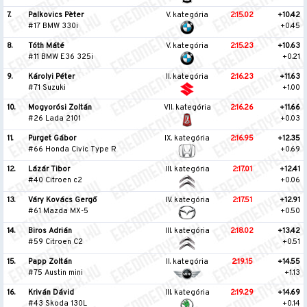
7.
Palkovics Pèter
V. kategória
2:15.02
+10.42
#17 BMW 330i
+0.45
8.
Tóth Máté
V. kategória
2:15.23
+10.63
#11 BMW E36 325i
+0.21
9.
Károlyi Péter
II. kategória
2:16.23
+11.63
#71 Suzuki
+1.00
10.
Mogyorósi Zoltán
VII. kategória
2:16.26
+11.66
#26 Lada 2101
+0.03
11.
Purget Gábor
IX. kategória
2:16.95
+12.35
#66 Honda Civic Type R
+0.69
12.
Lázár Tibor
III. kategória
2:17.01
+12.41
#40 Citroen c2
+0.06
13.
Váry Kovács Gergő
IV. kategória
2:17.51
+12.91
#61 Mazda MX-5
+0.50
14.
Biros Adrián
III. kategória
2:18.02
+13.42
#59 Citroen C2
+0.51
15.
Papp Zoltán
II. kategória
2:19.15
+14.55
#75 Austin mini
+1.13
16.
Kriván Dávid
III. kategória
2:19.29
+14.69
#43 Skoda 130L
+0.14