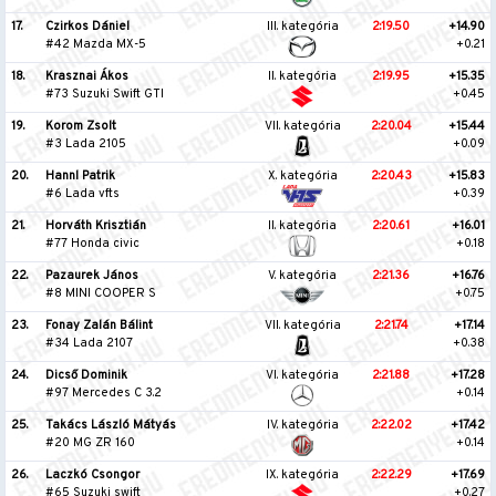
17.
Czirkos Dániel
III. kategória
2:19.50
+14.90
#42 Mazda MX-5
+0.21
18.
Krasznai Ákos
II. kategória
2:19.95
+15.35
#73 Suzuki Swift GTI
+0.45
19.
Korom Zsolt
VII. kategória
2:20.04
+15.44
#3 Lada 2105
+0.09
20.
Hannl Patrik
X. kategória
2:20.43
+15.83
#6 Lada vfts
+0.39
21.
Horváth Krisztián
II. kategória
2:20.61
+16.01
#77 Honda civic
+0.18
22.
Pazaurek János
V. kategória
2:21.36
+16.76
#8 MINI COOPER S
+0.75
23.
Fonay Zalán Bálint
VII. kategória
2:21.74
+17.14
#34 Lada 2107
+0.38
24.
Dicső Dominik
VI. kategória
2:21.88
+17.28
#97 Mercedes C 3.2
+0.14
25.
Takács László Mátyás
IV. kategória
2:22.02
+17.42
#20 MG ZR 160
+0.14
26.
Laczkó Csongor
IX. kategória
2:22.29
+17.69
#65 Suzuki swift
+0.27