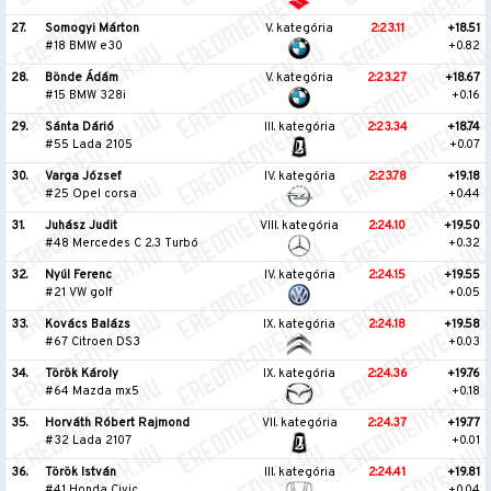
27.
Somogyi Márton
V. kategória
2:23.11
+18.51
#18 BMW e30
+0.82
28.
Bönde Ádám
V. kategória
2:23.27
+18.67
#15 BMW 328i
+0.16
29.
Sánta Dárió
III. kategória
2:23.34
+18.74
#55 Lada 2105
+0.07
30.
Varga József
IV. kategória
2:23.78
+19.18
#25 Opel corsa
+0.44
31.
Juhász Judit
VIII. kategória
2:24.10
+19.50
#48 Mercedes C 2.3 Turbó
+0.32
32.
Nyúl Ferenc
IV. kategória
2:24.15
+19.55
#21 VW golf
+0.05
33.
Kovács Balázs
IX. kategória
2:24.18
+19.58
#67 Citroen DS3
+0.03
34.
Török Károly
IX. kategória
2:24.36
+19.76
#64 Mazda mx5
+0.18
35.
Horváth Róbert Rajmond
VII. kategória
2:24.37
+19.77
#32 Lada 2107
+0.01
36.
Török István
III. kategória
2:24.41
+19.81
#41 Honda Civic
+0.04