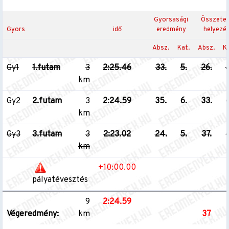
Gyorsasági
Összetet
Gyors
idő
eredmény
helyezé
Absz.
Kat.
Absz.
Ka
Gy1
1.futam
3
2:25.46
33.
5.
26.
4
km
Gy2
2.futam
3
2:24.59
35.
6.
33.
6
km
Gy3
3.futam
3
2:23.02
24.
5.
37.
6
km
+10:00.00
pályatévesztés
9
2:24.59
Végeredmény:
km
37