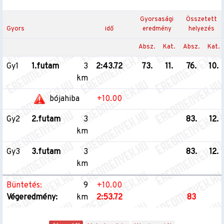
Gyorsasági
Összetett
Gyors
idő
eredmény
helyezés
Absz.
Kat.
Absz.
Kat.
Gy1
1.futam
3
2:43.72
73.
11.
76.
10.
km
bójahiba
+10.00
Gy2
2.futam
3
83.
12.
km
Gy3
3.futam
3
83.
12.
km
Büntetés:
9
+10.00
Végeredmény:
km
2:53.72
83