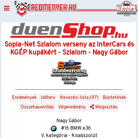
Sopia-Net Szlalom verseny az InterCars és
KGÉP kupákért - Szlalom - Nagy Gábor
Eredmények
Időterv
Nevezési lista (97)
Büntetések
Összehasonlítás
Végeredmény
Megosztás
Nagy Gábor
#16 BMW e36
V. kategória - Kisabszolút