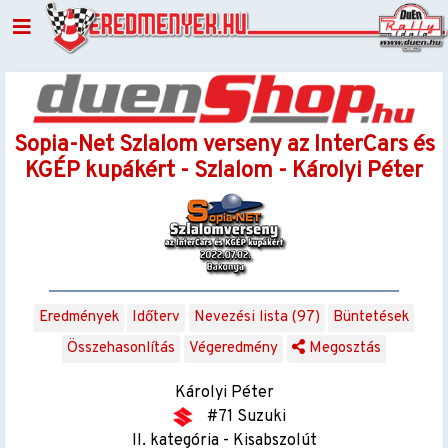
Sopia-Net Szlalom verseny az InterCars és
KGÉP kupákért - Szlalom - Károlyi Péter
Eredmények
Időterv
Nevezési lista (97)
Büntetések
Összehasonlítás
Végeredmény
Megosztás
Károlyi Péter
#71 Suzuki
II. kategória - Kisabszolút