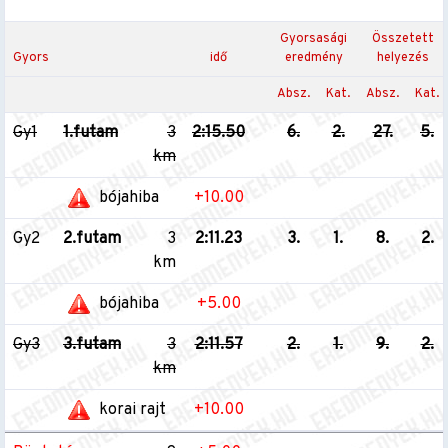
Gyorsasági
Összetett
Gyors
idő
eredmény
helyezés
Absz.
Kat.
Absz.
Kat.
Gy1
1.futam
3
2:15.50
6.
2.
27.
5.
km
bójahiba
+10.00
Gy2
2.futam
3
2:11.23
3.
1.
8.
2.
km
bójahiba
+5.00
Gy3
3.futam
3
2:11.57
2.
1.
9.
2.
km
korai rajt
+10.00