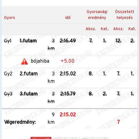
Gyorsasági
Összetett
Gyors
idő
eredmény
helyezés
Absz.
Kat.
Absz.
Kat.
Gy1
1.futam
3
2:16.49
7.
1.
12.
2.
km
bójahiba
+5.00
Gy2
2.futam
3
2:15.02
8.
1.
7.
1.
km
Gy3
3.futam
3
2:15.79
8.
2.
7.
1.
km
9
2:15.02
Végeredmény:
km
7