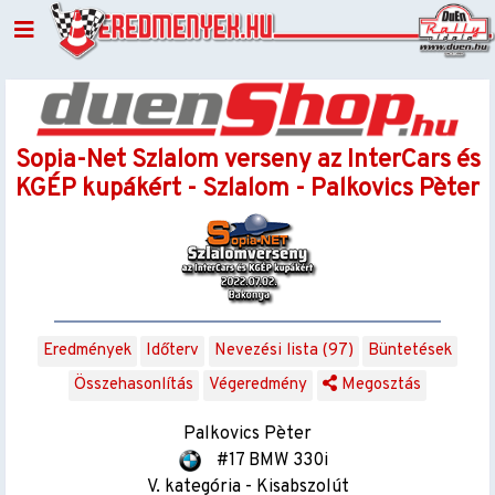
Sopia-Net Szlalom verseny az InterCars és
KGÉP kupákért - Szlalom - Palkovics Pèter
Eredmények
Időterv
Nevezési lista (97)
Büntetések
Összehasonlítás
Végeredmény
Megosztás
Palkovics Pèter
#17 BMW 330i
V. kategória - Kisabszolút