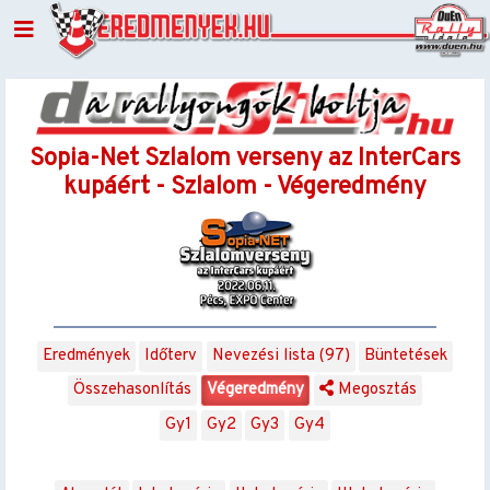
Sopia-Net Szlalom verseny az InterCars
kupáért - Szlalom - Végeredmény
Eredmények
Időterv
Nevezési lista (97)
Büntetések
Összehasonlítás
Végeredmény
Megosztás
Gy1
Gy2
Gy3
Gy4