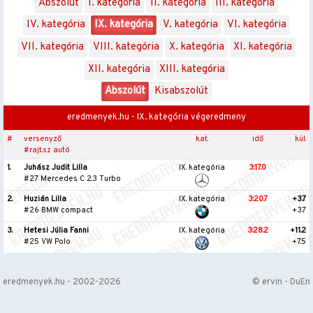
Abszolút
I. kategória
II. kategória
III. kategória
IV. kategória
IX. kategória
V. kategória
VI. kategória
VII. kategória
VIII. kategória
X. kategória
XI. kategória
XII. kategória
XIII. kategória
Abszolút
Kisabszolút
eredmenyek.hu - IX. kategória végeredmeny
#
versenyző
kat.
idő
kül.
#rajt.sz autó
1.
Juhász Judit Lilla
IX. kategória
3:17.0
#27 Mercedes C 2.3 Turbo
2.
Huzián Lilla
IX. kategória
3:20.7
+3.7
#26 BMW compact
+3.7
3.
Hetesi Júlia Fanni
IX. kategória
3:28.2
+11.2
#25 VW Polo
+7.5
eredmenyek.hu - 2002-2026
© ervin - DuEn