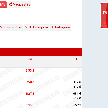
ény
Megosztás
VII. kategória
VIII. kategória
X. kategória
idő
kül.
2:33.2
2:50.8
+17.6
+17.6
3:27.8
+54.6
+37.0
3:30.5
+57.3