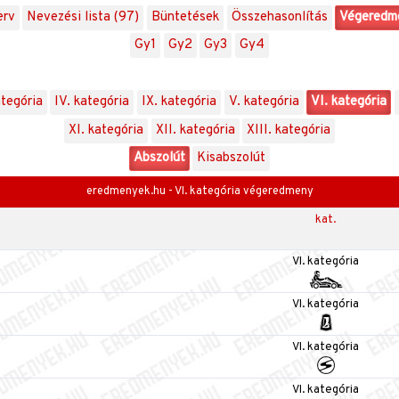
erv
Nevezési lista (97)
Büntetések
Összehasonlítás
Végeredm
Gy1
Gy2
Gy3
Gy4
ategória
IV. kategória
IX. kategória
V. kategória
VI. kategória
XI. kategória
XII. kategória
XIII. kategória
Abszolút
Kisabszolút
eredmenyek.hu - VI. kategória végeredmeny
kat.
VI. kategória
VI. kategória
VI. kategória
VI. kategória