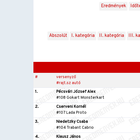
Eredmények
Időt
Abszolút
I. kategória
II. kategória
III. k
#
versenyző
#rajt.sz autó
1.
Pécsvári József Alex
#108 Gokart Monsterkart
2.
Cserveni Kornél
#107 Lada Proto
3.
Niedetzky Csaba
#104 Trabant Cabrio
4.
Klausz János