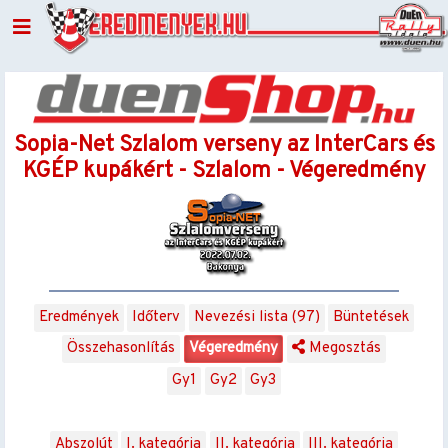
Sopia-Net Szlalom verseny az InterCars és
KGÉP kupákért - Szlalom - Végeredmény
Eredmények
Időterv
Nevezési lista (97)
Büntetések
Összehasonlítás
Végeredmény
Megosztás
Gy1
Gy2
Gy3
Abszolút
I. kategória
II. kategória
III. kategória