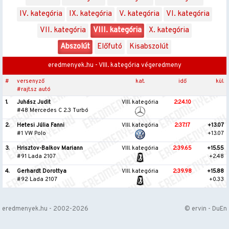
IV. kategória
IX. kategória
V. kategória
VI. kategória
VII. kategória
VIII. kategória
X. kategória
Abszolút
Előfutó
Kisabszolút
eredmenyek.hu - VIII. kategória végeredmeny
#
versenyző
kat.
idő
kül.
#rajt.sz autó
1.
Juhász Judit
VIII. kategória
2:24.10
#48 Mercedes C 2.3 Turbó
2.
Hetesi Júlia Fanni
VIII. kategória
2:37.17
+13.07
#1 VW Polo
+13.07
3.
Hrisztov-Balkov Mariann
VIII. kategória
2:39.65
+15.55
#91 Lada 2107
+2.48
4.
Gerhardt Dorottya
VIII. kategória
2:39.98
+15.88
#92 Lada 2107
+0.33
eredmenyek.hu - 2002-2026
© ervin - DuEn