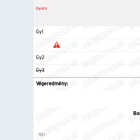
Gyors
Gy1
Gy2
Gy3
Végeredmény: