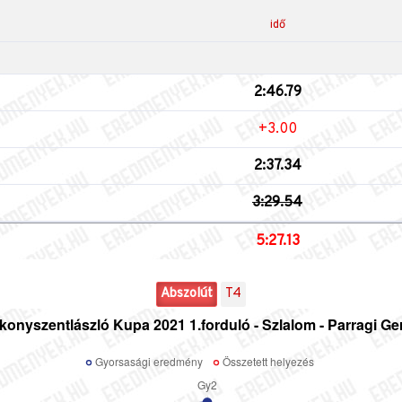
idő
2:46.79
+3.00
2:37.34
3:29.54
5:27.13
Abszolút
T4