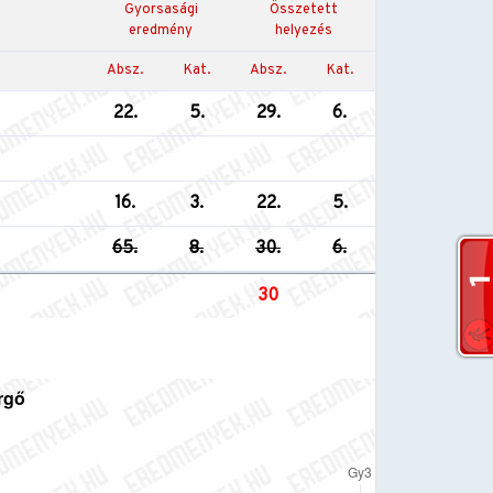
Gyorsasági
Összetett
eredmény
helyezés
Absz.
Kat.
Absz.
Kat.
22.
5.
29.
6.
16.
3.
22.
5.
65.
8.
30.
6.
30