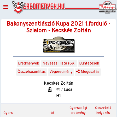
Bakonyszentlászló Kupa 2021 1.forduló -
Szlalom - Kecskés Zoltán
Eredmények
Nevezési lista (89)
Büntetések
Összehasonlítás
Végeredmény
Megosztás
Kecskés Zoltán
#17 Lada
H1
Gyorsasági
Összetett
Gyors
idő
eredmény
helyezés