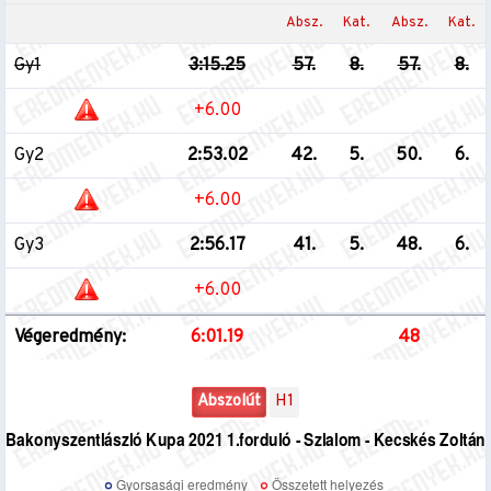
Absz.
Kat.
Absz.
Kat.
Gy1
3:15.25
57.
8.
57.
8.
+6.00
Gy2
2:53.02
42.
5.
50.
6.
+6.00
Gy3
2:56.17
41.
5.
48.
6.
+6.00
Végeredmény:
6:01.19
48
Abszolút
H1