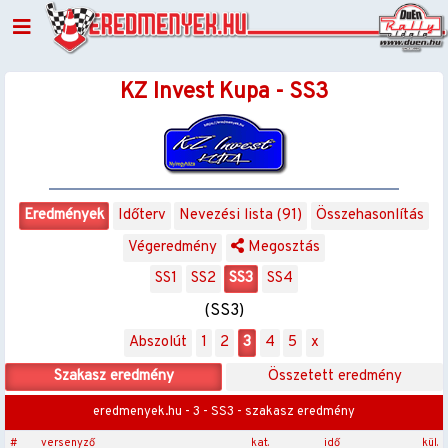
KZ Invest Kupa - SS3
Eredmények
Időterv
Nevezési lista (91)
Összehasonlítás
Végeredmény
Megosztás
SS1
SS2
SS3
SS4
(SS3)
Abszolút
1
2
3
4
5
x
Szakasz eredmény
Összetett eredmény
eredmenyek.hu - 3 - SS3 - szakasz eredmény
#
versenyző
kat.
idő
kül.