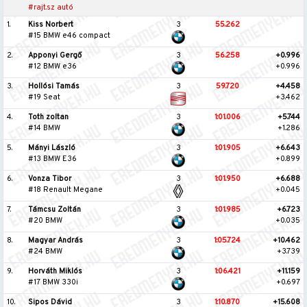
#rajt.sz autó
1.
Kiss Norbert
3
55.262
#15 BMW e46 compact
2.
Apponyi Gergő
3
56.258
+0.996
#12 BMW e36
+0.996
3.
Hollósi Tamás
3
59.720
+4.458
#19 Seat
+3.462
4.
Toth zoltan
3
1:01.006
+5.744
#14 BMW
+1.286
5.
Mányi László
3
1:01.905
+6.643
#13 BMW E36
+0.899
6.
Vonza Tibor
3
1:01.950
+6.688
#18 Renault Megane
+0.045
7.
Támcsu Zoltán
3
1:01.985
+6.723
#20 BMW
+0.035
8.
Magyar András
3
1:05.724
+10.462
#24 BMW
+3.739
9.
Horváth Miklós
3
1:06.421
+11.159
#17 BMW 330i
+0.697
10.
Sipos Dávid
3
1:10.870
+15.608