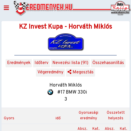
KZ Invest Kupa - Horváth Miklós
Eredmények
Időterv
Nevezési lista (91)
Összehasonlítás
Végeredmény
Megosztás
Horváth Miklós
#17 BMW 330i
3
Gyorsasági
Összetett
Gyors
idő
eredmény
helyezés
Absz.
Kat.
Absz.
Kat.