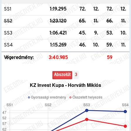
SS1
1:19.295
72.
12.
72.
12.
SS2
1:23.120
65.
11.
66.
11.
SS3
1:06.421
45.
9.
53.
10.
SS4
1:15.269
46.
10.
59.
11.
Végeredmény:
3:40.985
59
Abszolút
3