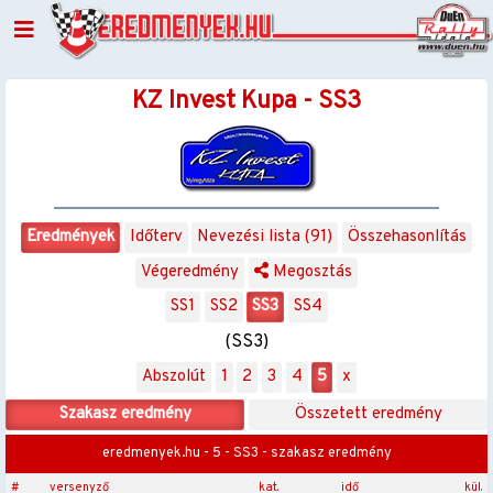
KZ Invest Kupa - SS3
Eredmények
Időterv
Nevezési lista (91)
Összehasonlítás
Végeredmény
Megosztás
SS1
SS2
SS3
SS4
(SS3)
Abszolút
1
2
3
4
5
x
Szakasz eredmény
Összetett eredmény
eredmenyek.hu - 5 - SS3 - szakasz eredmény
#
versenyző
kat.
idő
kül.