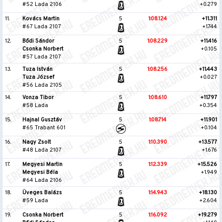
#52 Lada 2106
+0.279
11.
Kovács Martin
5
1:08.124
+11.311
#67 Lada 2107
+1.744
12.
Bődi Sándor
5
1:08.229
+11.416
Csonka Norbert
+0.105
#57 Lada 2107
13.
Tuza István
5
1:08.256
+11.443
Tuza József
+0.027
#56 Lada 2105
14.
Vonza Tibor
5
1:08.610
+11.797
#58 Lada
+0.354
15.
Hajnal Gusztáv
5
1:08.714
+11.901
#65 Trabant 601
+0.104
16.
Nagy Zsolt
5
1:10.390
+13.577
#48 Lada 2107
+1.676
17.
Megyesi Martin
5
1:12.339
+15.526
Megyesi Béla
+1.949
#64 Lada 2106
18.
Üveges Balázs
5
1:14.943
+18.130
#59 Lada
+2.604
19.
Csonka Norbert
5
1:16.092
+19.279