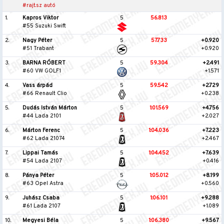
#rajt.sz autó
1.
Kapros Viktor
5
56.813
#55 Suzuki Swift
2.
Nagy Péter
5
57.733
+0.920
#51 Trabant
+0.920
3.
BARNA RÓBERT
5
59.304
+2.491
#60 VW GOLF1
+1.571
4.
Vass árpád
5
59.542
+2.729
#66 Renault Clio
+0.238
5.
Dudás István Márton
5
1:01.569
+4.756
#44 Lada 2101
+2.027
6.
Márton Ferenc
5
1:04.036
+7.223
#62 Lada 21074
+2.467
7.
Lippai Tamás
5
1:04.452
+7.639
#54 Lada 2107
+0.416
8.
Pánya Péter
5
1:05.012
+8.199
#63 Opel Astra
+0.560
9.
Juhász Csaba
5
1:06.101
+9.288
#61 Lada 2107
+1.089
10.
Megyesi Béla
5
1:06.380
+9.567