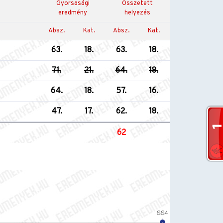
Gyorsasági
Összetett
eredmény
helyezés
Absz.
Kat.
Absz.
Kat.
63.
18.
63.
18.
71.
21.
64.
18.
64.
18.
57.
16.
47.
17.
62.
18.
62