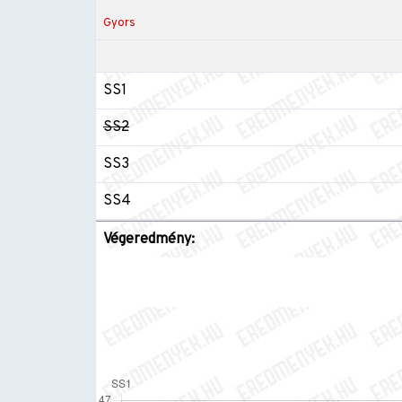
Gyors
SS1
SS2
SS3
SS4
Végeredmény: