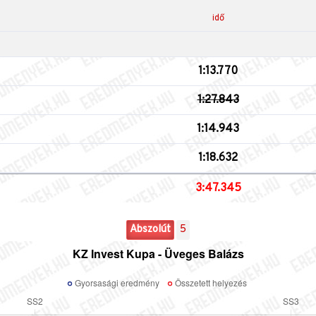
idő
1:13.770
1:27.843
1:14.943
1:18.632
3:47.345
Abszolút
5