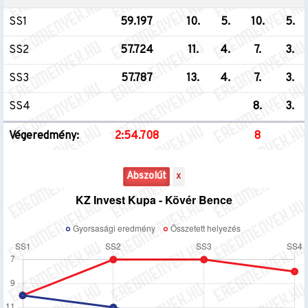
SS1
59.197
10.
5.
10.
5.
SS2
57.724
11.
4.
7.
3.
SS3
57.787
13.
4.
7.
3.
SS4
8.
3.
Végeredmény:
2:54.708
8
Abszolút
x