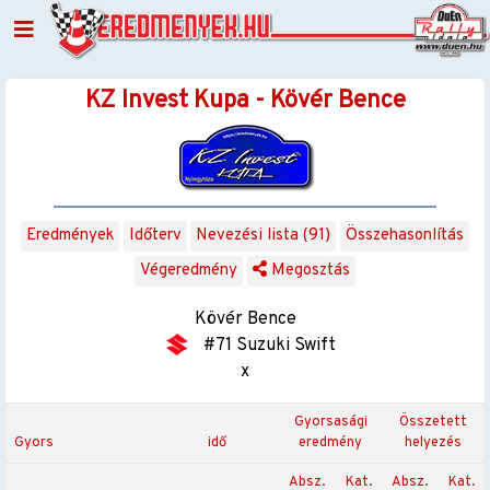
KZ Invest Kupa - Kövér Bence
Eredmények
Időterv
Nevezési lista (91)
Összehasonlítás
Végeredmény
Megosztás
Kövér Bence
#71 Suzuki Swift
x
Gyorsasági
Összetett
Gyors
idő
eredmény
helyezés
Absz.
Kat.
Absz.
Kat.