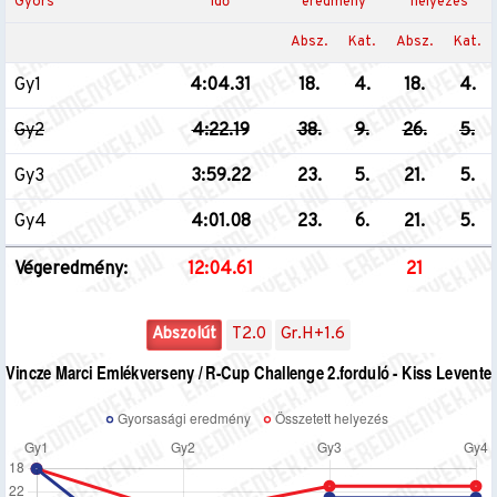
Gyors
idő
eredmény
helyezés
Absz.
Kat.
Absz.
Kat.
Gy1
4:04.31
18.
4.
18.
4.
Gy2
4:22.19
38.
9.
26.
5.
Gy3
3:59.22
23.
5.
21.
5.
Gy4
4:01.08
23.
6.
21.
5.
Végeredmény:
12:04.61
21
Abszolút
T2.0
Gr.H+1.6