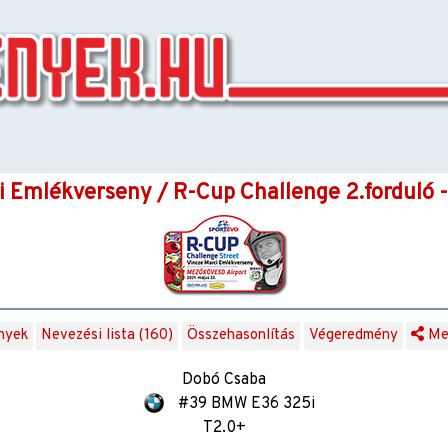
i Emlékverseny / R-Cup Challenge 2.forduló 
nyek
Nevezési lista (160)
Összehasonlítás
Végeredmény
Me
Dobó Csaba
#39 BMW E36 325i
T2.0+