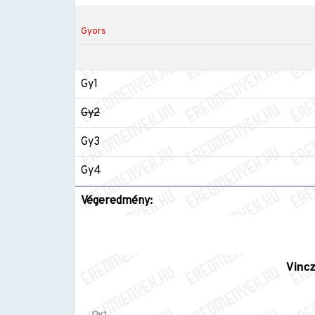
Gyors
Gy1
Gy2
Gy3
Gy4
Végeredmény: