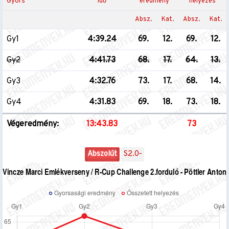
Gyors
idő
eredmény
helyezés
Absz.
Kat.
Absz.
Kat.
Gy1
4:39.24
69.
12.
69.
12.
Gy2
4:41.73
68.
17.
64.
13.
Gy3
4:32.76
73.
17.
68.
14.
Gy4
4:31.83
69.
18.
73.
18.
Végeredmény:
13:43.83
73
Abszolút
S2.0‐