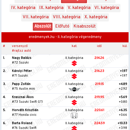
IV. kategória
IX. kategória
V. kategória
VI. kategória
VII. kategória
VIII. kategória
X. kategória
Abszolút
Előfutó
Kisabszolút
eredmenyek.hu - II. kategória végeredmeny
#
versenyző
kat.
idő
kül.
#rajt.sz autó
1.
Nagy Balázs
II. kategória
2:14.26
#72 Suzuki
2.
Károlyi Péter
II. kategória
2:16.23
+1.97
#71 Suzuki
+1.97
3.
Papp Zoltán
II. kategória
2:19.15
+4.89
#75 Austin mini
+2.92
4.
Krasznai Ákos
II. kategória
2:19.95
+5.69
#73 Suzuki Swift GTI
+0.80
5.
Horváth Krisztián
II. kategória
2:20.61
+6.35
#77 Honda civic
+0.66
6.
Barta Roland
II. kategória
2:24.59
+10.33
#76 Suzuki Swift
+3.98