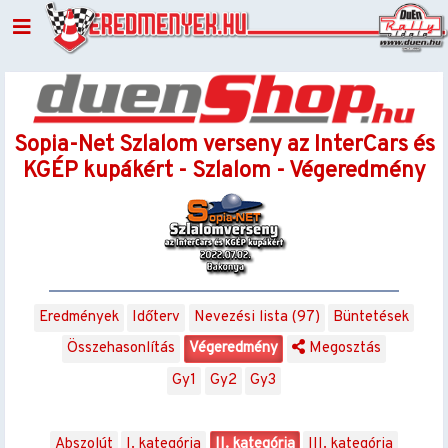
Sopia-Net Szlalom verseny az InterCars és
KGÉP kupákért - Szlalom - Végeredmény
Eredmények
Időterv
Nevezési lista (97)
Büntetések
Összehasonlítás
Végeredmény
Megosztás
Gy1
Gy2
Gy3
Abszolút
I. kategória
II. kategória
III. kategória